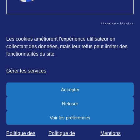
Mentions légales
Gestion du consentement de vos données
Les cookies améliorent l'expérience utilisateur en
Politique de confidentialité
collectant des données, mais leur refus peut limiter des
Politique des cookies
fonctionnalités du site.
Gérer les services
2026 – Commune de Vugelles-La
Tous droits
Accepter
Mothe
réservés
Refuser
Voir les préférences
WebDesign Laurent Leyvraz
Politique des
Politique de
Mentions