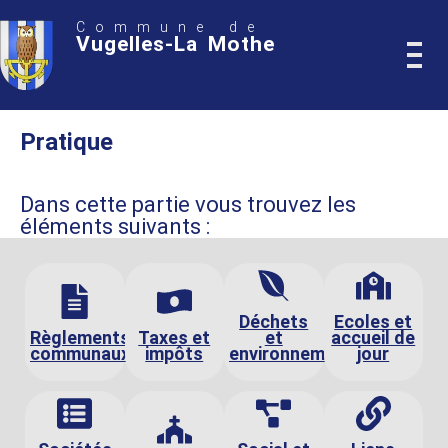
Commune de
Vugelles-La Mothe
Pratique
Dans cette partie vous trouvez les
éléments suivants :
Déchets
Ecoles et
Règlements
Taxes et
et
accueil de
communaux
impôts
environnement
jour