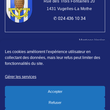
Rue des Trois Fontaines 20
1431 Vugelles-La Mothe
✆ 024 436 10 34
Mentions légales
Gestion du consentement de vos données
Les cookies améliorent l'expérience utilisateur en
Politique de confidentialité
collectant des données, mais leur refus peut limiter des
Politique des cookies
fonctionnalités du site.
Gérer les services
2026 – Commune de Vugelles-La
Tous droits
Accepter
Mothe
réservés
Refuser